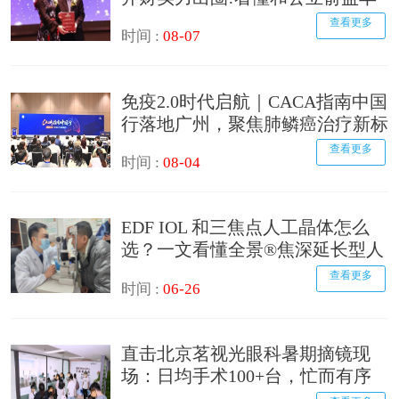
的核心差距
查看更多
时间 :
08-07
免疫2.0时代启航｜CACA指南中国
行落地广州，聚焦肺鳞癌治疗新标
准
查看更多
时间 :
08-04
EDF IOL 和三焦点人工晶体怎么
选？一文看懂全景®焦深延长型人
工晶状体的定位
查看更多
时间 :
06-26
直击北京茗视光眼科暑期摘镜现
场：日均手术100+台，忙而有序