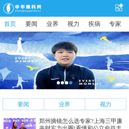
首页
首页
要闻
业界
视力
疾病
专家
要闻
业界
视力
郑州摘镜怎么选专家?上海三甲廉
井财实力出圈!看懂和公立俞益丰