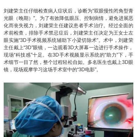
刘建荣主任仔细检查病人症状后，诊断为“双眼慢性闭角型青
光眼（晚期）”。为了有效降低眼压、控制病情，避免进展恶
化而丧失视力，刘建荣主任建议患者手术治疗。经过全面的
术前检查，排除手术禁忌症后，刘建荣主任决定为王女士左
眼实施“3D手术视频系统辅助下小梁切除术”。术中，刘建荣
主任戴上“3D”眼镜，一边观看3D大屏幕一边进行手术操作，
现场“科技感”十足。在3D手术视频显示系统的“助力”下，手
术细节一目了然，整个过程轻松自如。多名医生也戴上3D眼
镜，现场观摩学习这场手术室中的“3D电影”。